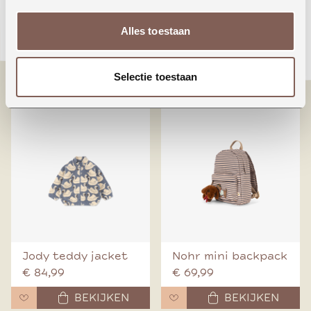
Animals around the
Booo bo choses tag
Alles toestaan
world
denim pants
€ 24,99
€ 70,00
Selectie toestaan
BEKIJKEN
BEKIJKEN
Jody teddy jacket
Nohr mini backpack
€ 84,99
€ 69,99
BEKIJKEN
BEKIJKEN