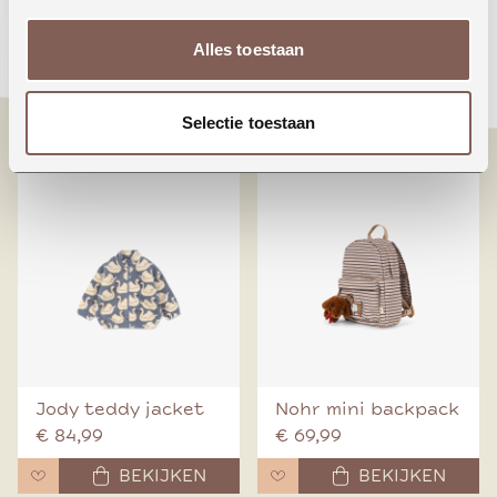
Animals around the
Booo bo choses tag
Alles toestaan
world
denim pants
€ 24,99
€ 70,00
Selectie toestaan
BEKIJKEN
BEKIJKEN
Jody teddy jacket
Nohr mini backpack
€ 84,99
€ 69,99
BEKIJKEN
BEKIJKEN