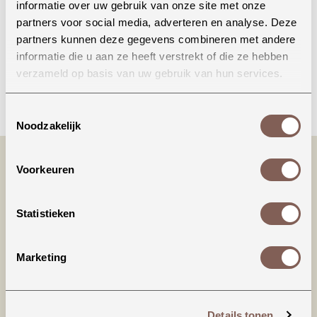
informatie over uw gebruik van onze site met onze
Onze winkel in Uden
partners voor social media, adverteren en analyse. Deze
Bekijk openingstijden
partners kunnen deze gegevens combineren met andere
informatie die u aan ze heeft verstrekt of die ze hebben
verzameld op basis van uw gebruik van hun services.
Bellen
Toestemmingsselectie
Noodzakelijk
Voorkeuren
Statistieken
Marketing
Productinformatie
Details tonen