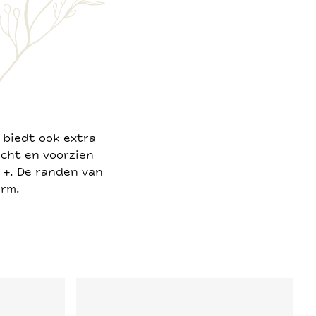
r biedt ook extra
icht en voorzien
 +. De randen van
orm.