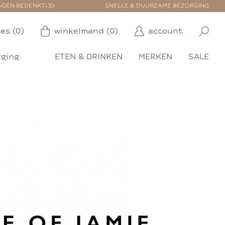
AGEN BEDENKTIJD
SNELLE & DUURZAME BEZORGING
es (0)
winkelmand (0)
account
rging
ETEN & DRINKEN
MERKEN
SALE