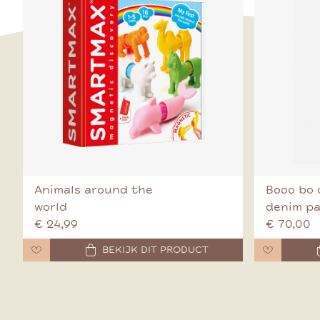
Animals around the
Booo bo 
world
denim p
€ 24,99
€ 70,00
BEKIJK DIT PRODUCT