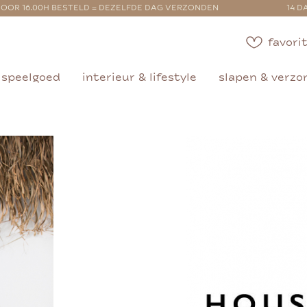
OOR 16.00H BESTELD = DEZELFDE DAG VERZONDEN
14 D
favorit
speelgoed
interieur & lifestyle
slapen & verzo