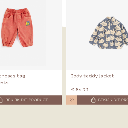
choses tag
Jody teddy jacket
ants
€ 84,99
BEKIJK DIT PRODUCT
BEKIJK DIT P