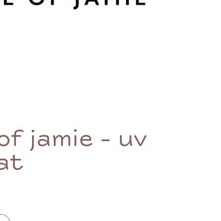
f jamie - uv
at