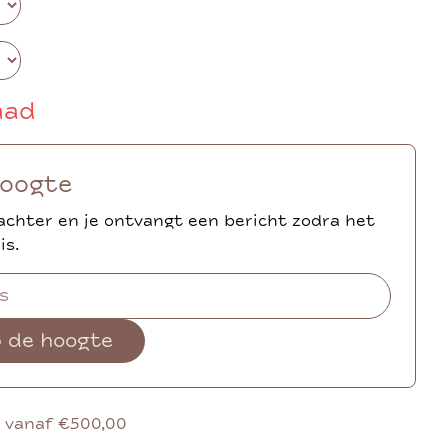
aad
hoogte
achter en je ontvangt een bericht zodra het
is.
p de hoogte
g vanaf €500,00