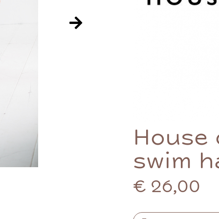
House o
swim h
€ 26,00