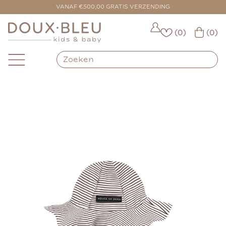
VOOR 16:00 BESTELD = VANDAAG VERZONDEN
VANAF €500,00 GRATIS VERZENDING
(0)
(0)