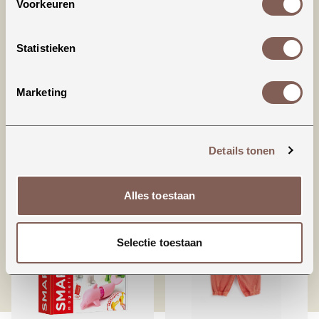
Voorkeuren
Statistieken
Productinformatie
Marketing
Details tonen
nieuw binnen
Alles toestaan
Selectie toestaan