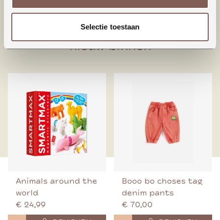
95% Biologisch katoen
5% Elastaan
Selectie toestaan
nieuw binnen
Animals around the
Booo bo choses tag
world
denim pants
€ 24,99
€ 70,00