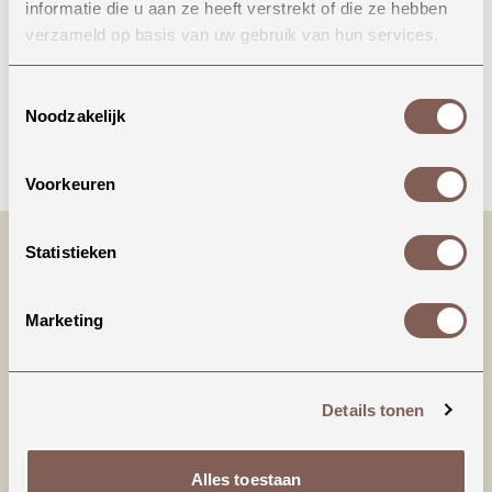
informatie die u aan ze heeft verstrekt of die ze hebben
Onze winkel in Uden
verzameld op basis van uw gebruik van hun services.
Bekijk openingstijden
Toestemmingsselectie
Noodzakelijk
Bellen
Voorkeuren
Statistieken
Marketing
Details tonen
Productinformatie
Alles toestaan