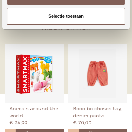
95% Biologisch katoen
5% Elastaan
Selectie toestaan
nieuw binnen
Animals around the
Booo bo choses tag
world
denim pants
€ 24,99
€ 70,00