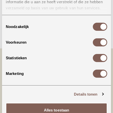
informatie die u aan ze heeft verstrekt of die ze hebben
Onze winkel in Uden
verzameld op basis van uw gebruik van hun services.
Bekijk openingstijden
Toestemmingsselectie
Noodzakelijk
Bellen
Voorkeuren
Statistieken
Marketing
Details tonen
Productinformatie
Alles toestaan