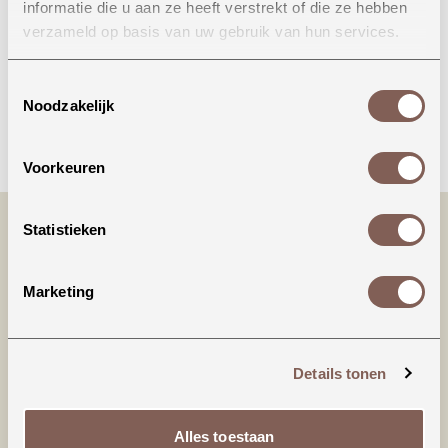
informatie die u aan ze heeft verstrekt of die ze hebben
Onze winkel in Uden
verzameld op basis van uw gebruik van hun services.
Bekijk openingstijden
Toestemmingsselectie
Noodzakelijk
Bellen
Voorkeuren
Statistieken
Marketing
Details tonen
Productinformatie
Alles toestaan