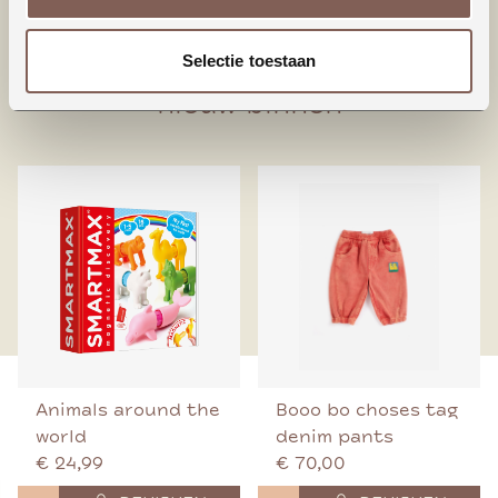
95% Biologisch katoen
5% Elastaan
Selectie toestaan
nieuw binnen
Animals around the
Booo bo choses tag
world
denim pants
€ 24,99
€ 70,00