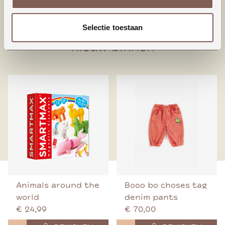
95% Biologisch katoen
5% Elastaan
Selectie toestaan
nieuw binnen
Animals around the
Booo bo choses tag
world
denim pants
€ 24,99
€ 70,00