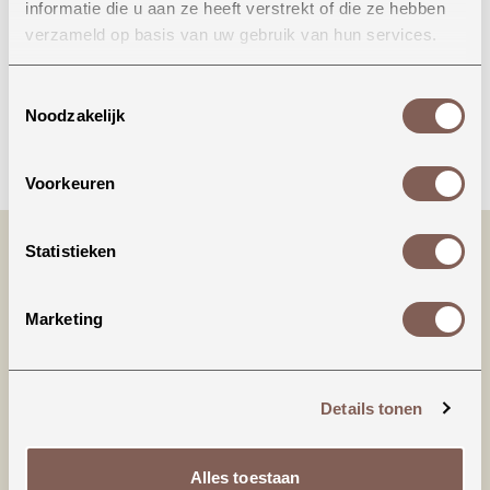
informatie die u aan ze heeft verstrekt of die ze hebben
Onze winkel in Uden
verzameld op basis van uw gebruik van hun services.
Bekijk openingstijden
Toestemmingsselectie
Noodzakelijk
Bellen
Voorkeuren
Statistieken
Marketing
Details tonen
Productinformatie
Alles toestaan