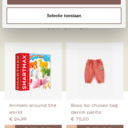
95% Biologisch katoen
5% Elastaan
Selectie toestaan
nieuw binnen
Animals around the
Booo bo choses tag
world
denim pants
€ 24,99
€ 70,00