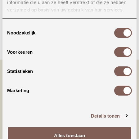
informatie die u aan ze heeft verstrekt of die ze hebben
Onze winkel in Uden
verzameld op basis van uw gebruik van hun services.
Bekijk openingstijden
Toestemmingsselectie
Noodzakelijk
Bellen
Voorkeuren
Statistieken
Marketing
Details tonen
Productinformatie
Alles toestaan