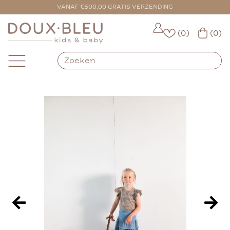
VOOR 16:00 BESTELD = VANDAAG VERZONDEN
VANAF €500,00 GRATIS VERZENDING
(0)
(0)