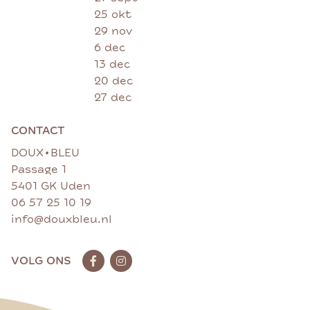
25 okt
29 nov
6 dec
13 dec
20 dec
27 dec
CONTACT
•
DOUX
BLEU
Passage 1
5401 GK Uden
06 57 25 10 19
info@douxbleu.nl
VOLG ONS