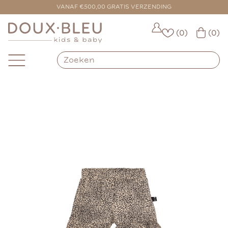
VANAF €500,00 GRATIS VERZENDING
(0)
(0)