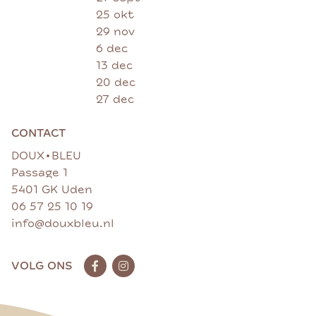
25 okt
29 nov
6 dec
13 dec
20 dec
27 dec
CONTACT
•
DOUX
BLEU
Passage 1
5401 GK Uden
06 57 25 10 19
info@douxbleu.nl
VOLG ONS