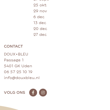
25 okt
29 nov
6 dec
13 dec
20 dec
27 dec
CONTACT
•
DOUX
BLEU
Passage 1
5401 GK Uden
06 57 25 10 19
info@douxbleu.nl
VOLG ONS