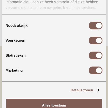
informatie die u aan ze heeft verstrekt of die ze hebben
Onze winkel in Uden
verzameld op basis van uw gebruik van hun services.
Bekijk openingstijden
Toestemmingsselectie
Noodzakelijk
Bellen
Voorkeuren
Statistieken
Marketing
Details tonen
Productinformatie
Alles toestaan