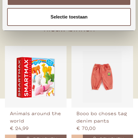
95% Biologisch katoen
5% Elastaan
Selectie toestaan
nieuw binnen
Animals around the
Booo bo choses tag
world
denim pants
€ 24,99
€ 70,00