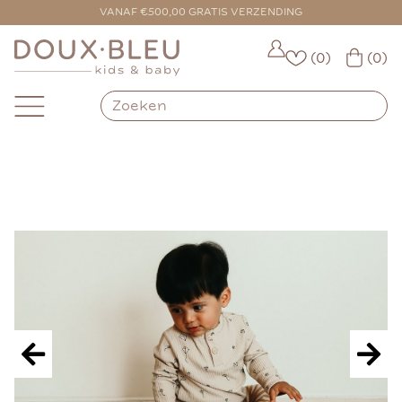
VOOR 16:00 BESTELD = VANDAAG VERZONDEN
VANAF €500,00 GRATIS VERZENDING
(0)
(0)