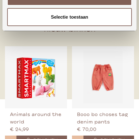
95% Biologisch katoen
5% Elastaan
Selectie toestaan
nieuw binnen
Animals around the
Booo bo choses tag
world
denim pants
€ 24,99
€ 70,00