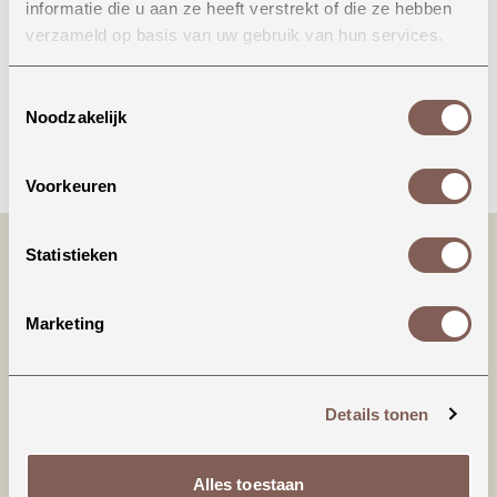
informatie die u aan ze heeft verstrekt of die ze hebben
Onze winkel in Uden
verzameld op basis van uw gebruik van hun services.
Bekijk openingstijden
Toestemmingsselectie
Noodzakelijk
Bellen
Voorkeuren
Statistieken
Marketing
Details tonen
Productinformatie
Alles toestaan