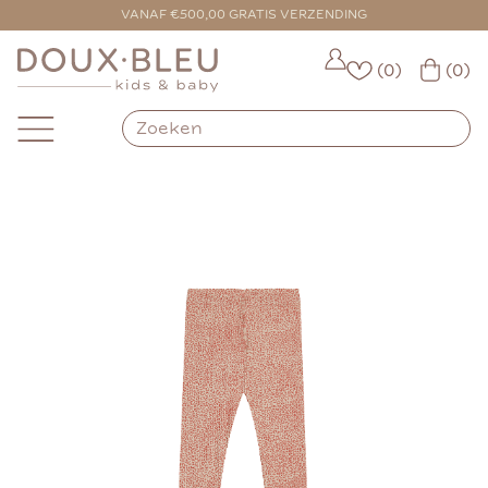
VOOR 16:00 BESTELD = VANDAAG VERZONDEN
VANAF €500,00 GRATIS VERZENDING
(0)
(0)