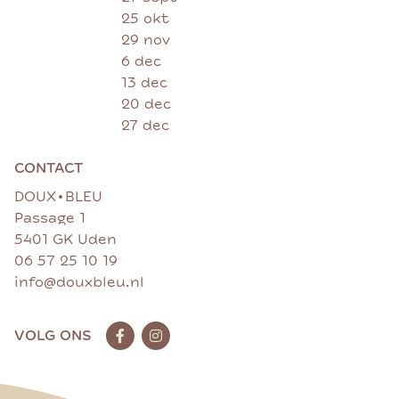
25 okt
29 nov
6 dec
13 dec
20 dec
27 dec
CONTACT
•
DOUX
BLEU
Passage 1
5401 GK Uden
06 57 25 10 19
info@douxbleu.nl
VOLG ONS