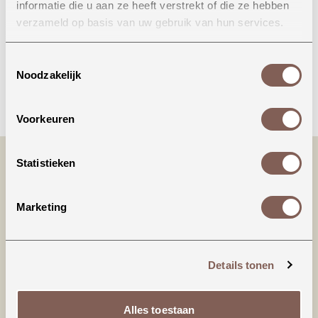
informatie die u aan ze heeft verstrekt of die ze hebben
Onze winkel in Uden
verzameld op basis van uw gebruik van hun services.
Bekijk openingstijden
Toestemmingsselectie
Noodzakelijk
Bellen
Voorkeuren
Statistieken
Marketing
Details tonen
Productinformatie
Alles toestaan