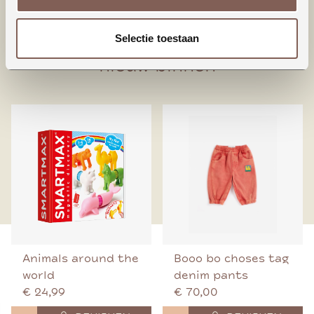
95% Biologisch katoen
5% Elastaan
Selectie toestaan
nieuw binnen
Animals around the
Booo bo choses tag
world
denim pants
€ 24,99
€ 70,00