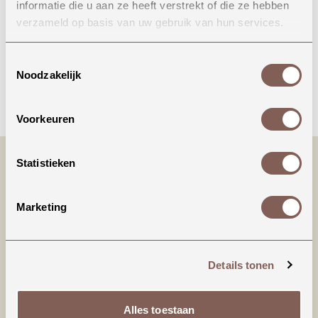
informatie die u aan ze heeft verstrekt of die ze hebben
Onze winkel in Uden
verzameld op basis van uw gebruik van hun services.
Bekijk openingstijden
Toestemmingsselectie
Noodzakelijk
Bellen
Voorkeuren
Statistieken
Marketing
Details tonen
Productinformatie
Alles toestaan