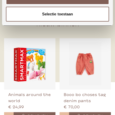
95% Biologisch katoen
5% Elastaan
Selectie toestaan
nieuw binnen
Animals around the
Booo bo choses tag
world
denim pants
€ 24,99
€ 70,00