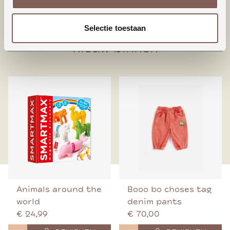
95% Biologisch katoen
5% Elastaan
Selectie toestaan
nieuw binnen
Animals around the
Booo bo choses tag
world
denim pants
€ 24,99
€ 70,00