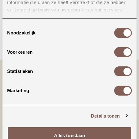
informatie die u aan ze heeft verstrekt of die ze hebben
Onze winkel in Uden
verzameld op basis van uw gebruik van hun services.
Bekijk openingstijden
Toestemmingsselectie
Noodzakelijk
Bellen
Voorkeuren
Statistieken
Marketing
Details tonen
Productinformatie
Alles toestaan