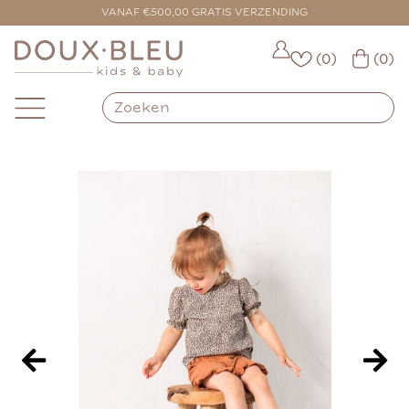
VOOR 16:00 BESTELD = VANDAAG VERZONDEN
VANAF €500,00 GRATIS VERZENDING
(0)
(0)