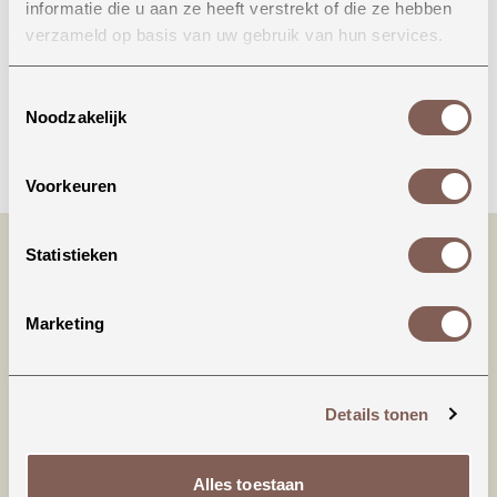
informatie die u aan ze heeft verstrekt of die ze hebben
Onze winkel in Uden
verzameld op basis van uw gebruik van hun services.
Bekijk openingstijden
Toestemmingsselectie
Noodzakelijk
Bellen
Voorkeuren
Statistieken
Marketing
Details tonen
Productinformatie
Alles toestaan