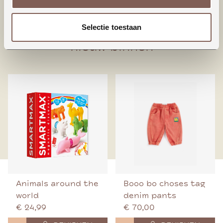
95% Biologisch katoen
5% Elastaan
Selectie toestaan
nieuw binnen
Animals around the
Booo bo choses tag
world
denim pants
€ 24,99
€ 70,00