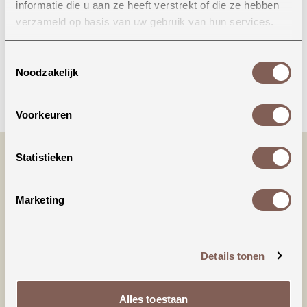
informatie die u aan ze heeft verstrekt of die ze hebben
Onze winkel in Uden
verzameld op basis van uw gebruik van hun services.
Bekijk openingstijden
Toestemmingsselectie
Noodzakelijk
Bellen
Voorkeuren
Statistieken
Marketing
Details tonen
Productinformatie
Alles toestaan