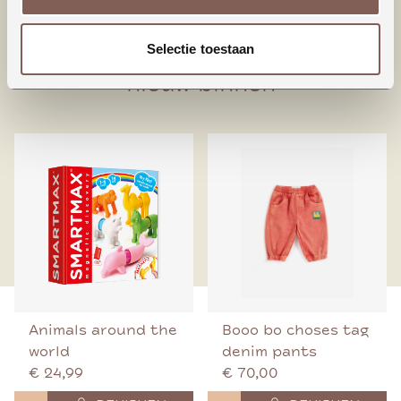
80% Biologisch katoen
20% Polyester
Selectie toestaan
nieuw binnen
Animals around the
Booo bo choses tag
world
denim pants
€ 24,99
€ 70,00