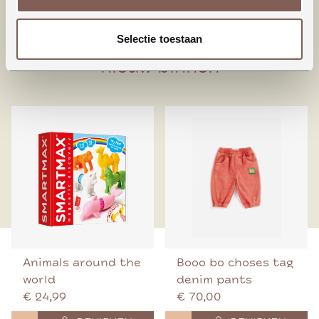
95% Biologisch katoen
5% Elastaan
Selectie toestaan
nieuw binnen
Animals around the
Booo bo choses tag
world
denim pants
€ 24,99
€ 70,00