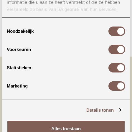
informatie die u aan ze heeft verstrekt of die ze hebben
Onze winkel in Uden
verzameld op basis van uw gebruik van hun services.
Bekijk openingstijden
Toestemmingsselectie
Noodzakelijk
Bellen
Voorkeuren
Statistieken
Marketing
Details tonen
Productinformatie
Alles toestaan