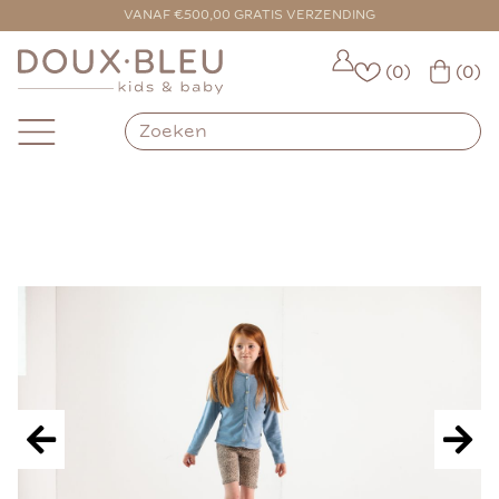
VOOR 16:00 BESTELD = VANDAAG VERZONDEN
VANAF €500,00 GRATIS VERZENDING
(0)
(0)