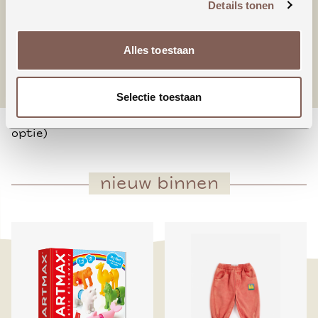
Details tonen
* Verlaagde taille
* Ruche aan de onderkant
* Dubbellaagse capuchon
Alles toestaan
* Verlaagde schouders
* Losse pasvorm
Selectie toestaan
* Garmentwash
* Klein HOJ borduursel op de borst (Dusk Blue
optie)
nieuw binnen