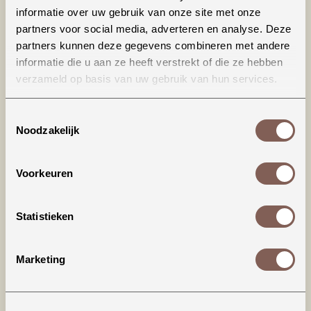
informatie over uw gebruik van onze site met onze
partners voor social media, adverteren en analyse. Deze
partners kunnen deze gegevens combineren met andere
informatie die u aan ze heeft verstrekt of die ze hebben
verzameld op basis van uw gebruik van hun services.
Toestemmingsselectie
Noodzakelijk
Productinformatie
Voorkeuren
House of Jamie | Hooded Sweatdress
Dit stoere exemplaar is gemaakt van zachte
Statistieken
summer sweat. Het design heeft een losse
pasvorm met verlaagde schouders, is
gedetailleerd met een dubbellaagse capuchon
Marketing
en een schattige ruffle aan de onderkant.
* Rib aan de mouwuiteinden