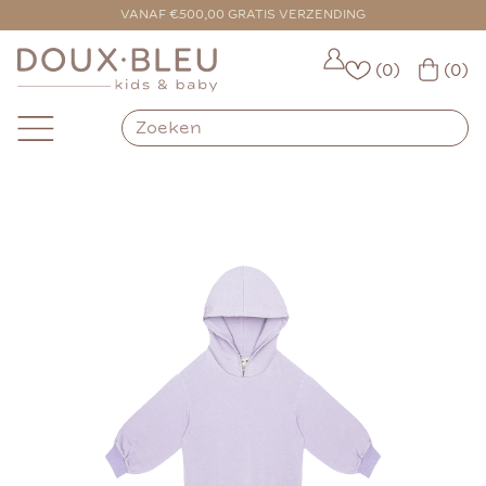
VOOR 16:00 BESTELD = VANDAAG VERZONDEN
VANAF €500,00 GRATIS VERZENDING
(0)
(0)