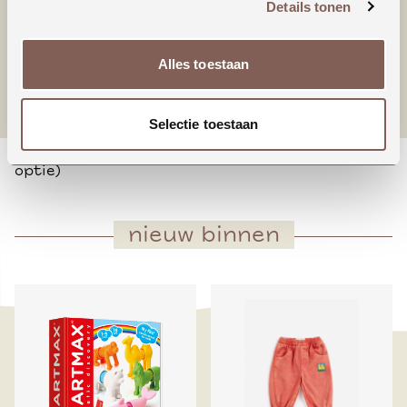
Details tonen
* Verlaagde taille
* Ruche aan de onderkant
* Dubbellaagse capuchon
Alles toestaan
* Verlaagde schouders
* Losse pasvorm
Selectie toestaan
* Garmentwash
* Klein HOJ borduursel op de borst (Dusk Blue
optie)
nieuw binnen