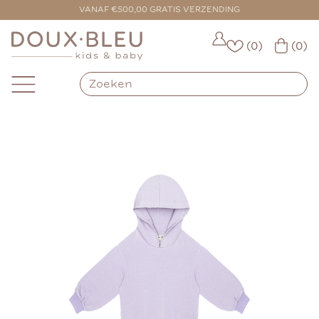
VOOR 16:00 BESTELD = VANDAAG VERZONDEN
VANAF €500,00 GRATIS VERZENDING
(0)
(0)