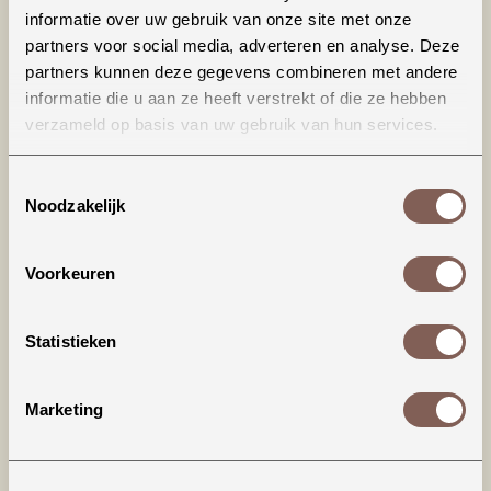
informatie over uw gebruik van onze site met onze
partners voor social media, adverteren en analyse. Deze
partners kunnen deze gegevens combineren met andere
informatie die u aan ze heeft verstrekt of die ze hebben
verzameld op basis van uw gebruik van hun services.
Toestemmingsselectie
Noodzakelijk
Productinformatie
Voorkeuren
House of Jamie | Hooded Sweatdress
Dit stoere exemplaar is gemaakt van zachte
Statistieken
summer sweat. Het design heeft een losse
pasvorm met verlaagde schouders, is
gedetailleerd met een dubbellaagse capuchon
Marketing
en een schattige ruffle aan de onderkant.
* Rib aan de mouwuiteinden