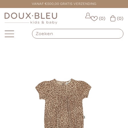
VOOR 16:00 BESTELD = VANDAAG VERZONDEN
VANAF €500,00 GRATIS VERZENDING
(0)
(0)