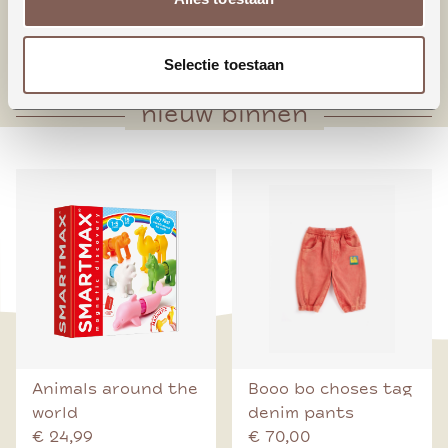
* Drukknoopsluiting middenachter
* Voor- en achterpand met plooienverwerking
Selectie toestaan
nieuw binnen
Animals around the
Booo bo choses tag
world
denim pants
€ 24,99
€ 70,00