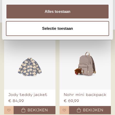
Animals around the
Booo bo choses tag
Alles toestaan
world
denim pants
€ 24,99
€ 70,00
Selectie toestaan
BEKIJKEN
BEKIJKEN
Jody teddy jacket
Nohr mini backpack
€ 84,99
€ 69,99
BEKIJKEN
BEKIJKEN