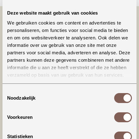
Deze website maakt gebruik van cookies
We gebruiken cookies om content en advertenties te
personaliseren, om functies voor social media te bieden
en om ons websiteverkeer te analyseren. Ook delen we
informatie over uw gebruik van onze site met onze
partners voor social media, adverteren en analyse. Deze
partners kunnen deze gegevens combineren met andere
informatie die u aan ze heeft verstrekt of die ze hebben
Productinformatie
verzameld op basis van uw gebruik van hun services.
Dit T-shirt valt iets ruimer (richting loose fit),
Toestemmingsselectie
dat is ook de bedoeling van het model. De hals
Noodzakelijk
sluit wat hoger en het shirt wordt geleverd met
omgerolde mouwtjes, maar deze kunnen ook
weer 'terug' gerold worden (zitten dus niet vast
Voorkeuren
gestikt).
Statistieken
Materiaal: 100% katoen