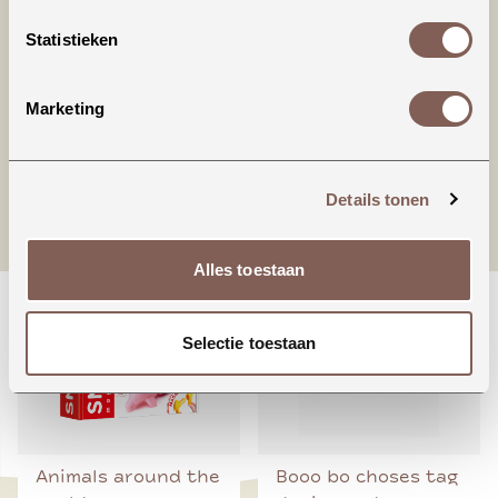
kledingkast, ideaal te combineren en maakt jou
outfit af!
Statistieken
Het model is 165 cm lang en draagt maat s
Marketing
nieuw binnen
Details tonen
Alles toestaan
Selectie toestaan
Animals around the
Booo bo choses tag