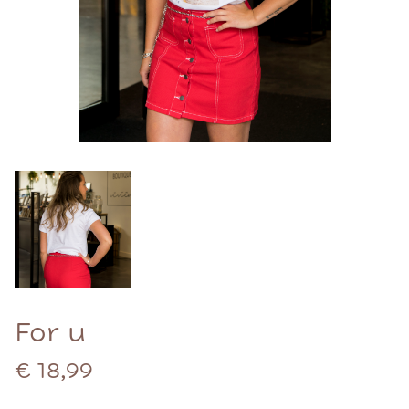
For u
€ 18,99