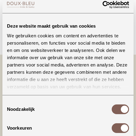
Onze winkel in Uden
Bekijk openingstijden
Deze website maakt gebruik van cookies
Bellen
We gebruiken cookies om content en advertenties te
personaliseren, om functies voor social media te bieden
en om ons websiteverkeer te analyseren. Ook delen we
informatie over uw gebruik van onze site met onze
partners voor social media, adverteren en analyse. Deze
partners kunnen deze gegevens combineren met andere
informatie die u aan ze heeft verstrekt of die ze hebben
verzameld op basis van uw gebruik van hun services.
Toestemmingsselectie
Noodzakelijk
Productinformatie
Voorkeuren
Een wit t-shirt met print is niet te missen in jou