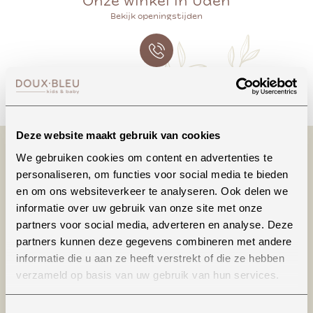
Onze winkel in Uden
Bekijk openingstijden
Bellen
Deze website maakt gebruik van cookies
We gebruiken cookies om content en advertenties te
personaliseren, om functies voor social media te bieden
en om ons websiteverkeer te analyseren. Ook delen we
informatie over uw gebruik van onze site met onze
partners voor social media, adverteren en analyse. Deze
partners kunnen deze gegevens combineren met andere
informatie die u aan ze heeft verstrekt of die ze hebben
Productinformatie
verzameld op basis van uw gebruik van hun services.
It&rsquo;s a about that lace! Deze beautiful top
Toestemmingsselectie