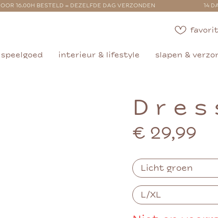
OOR 16.00H BESTELD = DEZELFDE DAG VERZONDEN
14 D
favorit
speelgoed
interieur & lifestyle
slapen & verzo
D r e s 
€ 29,99