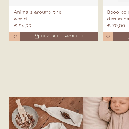
Animals around the
Booo bo 
world
denim p
€ 24,99
€ 70,00
BEKIJK DIT PRODUCT