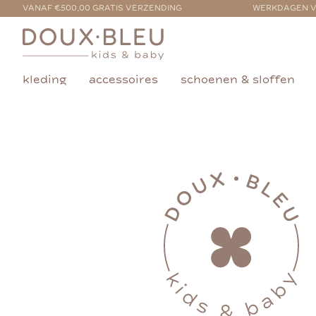
VANAF €500,00 GRATIS VERZENDING
WERKDAGEN V
kleding
accessoires
schoenen & sloffen