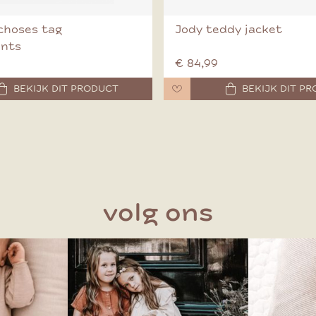
choses tag
Jody teddy jacket
ants
€ 84,99
BEKIJK DIT PRODUCT
BEKIJK DIT P
volg ons