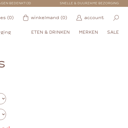
AGEN BEDENKTIJD
SNELLE & DUURZAME BEZORGING
es (0)
winkelmand (0)
account
rging
ETEN & DRINKEN
MERKEN
SALE
s