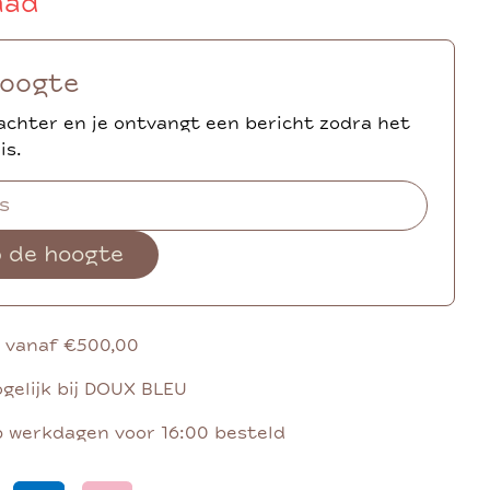
aad
hoogte
achter en je ontvangt een bericht zodra het
is.
p de hoogte
g vanaf €500,00
gelijk bij DOUX BLEU
p werkdagen voor 16:00 besteld