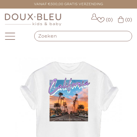
VANAF €500,00 GRATIS VERZENDING
(0)
(0)