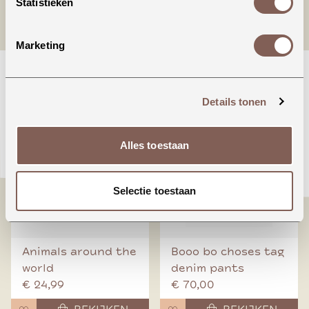
Statistieken
(zitten dus niet vast gestikt).
Marketing
nieuw binnen
Details tonen
Alles toestaan
Selectie toestaan
Animals around the
Booo bo choses tag
world
denim pants
€ 24,99
€ 70,00