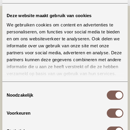
Deze website maakt gebruik van cookies
We gebruiken cookies om content en advertenties te
personaliseren, om functies voor social media te bieden
en om ons websiteverkeer te analyseren. Ook delen we
informatie over uw gebruik van onze site met onze
partners voor social media, adverteren en analyse. Deze
partners kunnen deze gegevens combineren met andere
Productinformatie
informatie die u aan ze heeft verstrekt of die ze hebben
verzameld op basis van uw gebruik van hun services.
Hoe tof is dit T-shirt?! Verkrijgbaar in 4 kleuren.
Toestemmingsselectie
LET OP: dit T-shirt valt iets ruimer (richting
Noodzakelijk
loose fit), dat is ook de bedoeling van het model.
Bij twijfel tussen 2 maten, raden we de kleinste
Voorkeuren
maat aan. De hals sluit wat hoger en het shirt
wordt geleverd met omgerolde mouwtjes, maar
deze kunnen ook weer 'terug' gerold worden