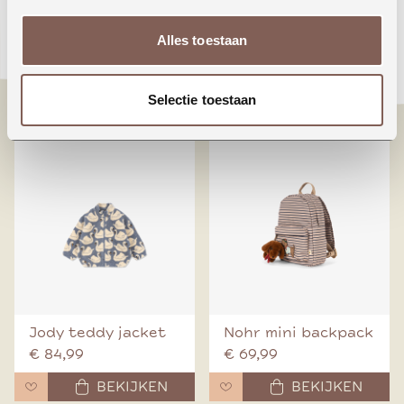
Animals around the
Booo bo choses tag
Alles toestaan
world
denim pants
€ 24,99
€ 70,00
Selectie toestaan
BEKIJKEN
BEKIJKEN
Jody teddy jacket
Nohr mini backpack
€ 84,99
€ 69,99
BEKIJKEN
BEKIJKEN