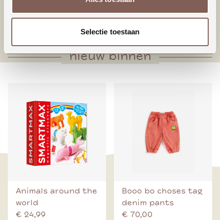
* Bodysuit sluiting
* Geschulpt randje neklijn (alleen meisjes)
Selectie toestaan
nieuw binnen
Animals around the
Booo bo choses tag
world
denim pants
€ 24,99
€ 70,00