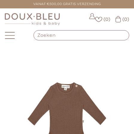
VOOR 16:00 BESTELD = VANDAAG VERZONDEN
VANAF €500,00 GRATIS VERZENDING
(0)
(0)