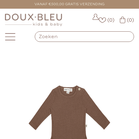
VOOR 16:00 BESTELD = VANDAAG VERZONDEN
VANAF €500,00 GRATIS VERZENDING
(0)
(0)