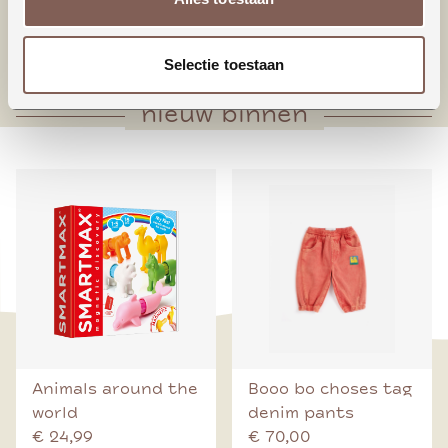
* Bodysuit sluiting
* Geschulpt randje neklijn (alleen meisjes)
Selectie toestaan
nieuw binnen
Animals around the
Booo bo choses tag
world
denim pants
€ 24,99
€ 70,00