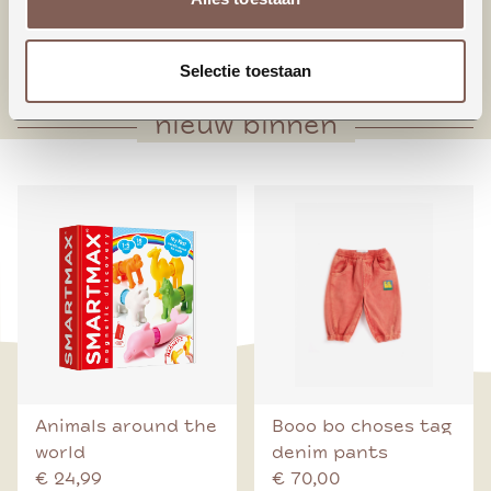
* Bodysuit sluiting
* Geschulpt randje neklijn (alleen meisjes)
Selectie toestaan
nieuw binnen
Animals around the
Booo bo choses tag
world
denim pants
€ 24,99
€ 70,00