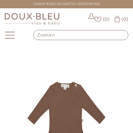
VOOR 16:00 BESTELD = VANDAAG VERZONDEN
VANAF €500,00 GRATIS VERZENDING
(0)
(0)