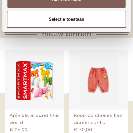
* Bodysuit sluiting
* Geschulpt randje neklijn (alleen meisjes)
Selectie toestaan
nieuw binnen
Animals around the
Booo bo choses tag
world
denim pants
€ 24,99
€ 70,00