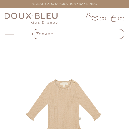
VANAF €500,00 GRATIS VERZENDING
(0)
(0)