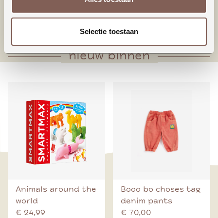
* Bodysuit sluiting
* Geschulpt randje neklijn (alleen meisjes)
Selectie toestaan
nieuw binnen
Animals around the
Booo bo choses tag
world
denim pants
€ 24,99
€ 70,00