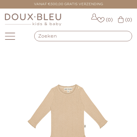
VOOR 16:00 BESTELD = VANDAAG VERZONDEN
VANAF €500,00 GRATIS VERZENDING
(0)
(0)