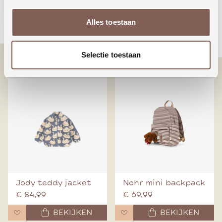
Animals around the
Booo bo choses tag
Alles toestaan
world
denim pants
€ 24,99
€ 70,00
Selectie toestaan
BEKIJKEN
BEKIJKEN
Jody teddy jacket
Nohr mini backpack
€ 84,99
€ 69,99
BEKIJKEN
BEKIJKEN