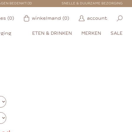
AGEN BEDENKTIJD
SNELLE & DUURZAME BEZORGING
es (0)
winkelmand (0)
account
rging
ETEN & DRINKEN
MERKEN
SALE