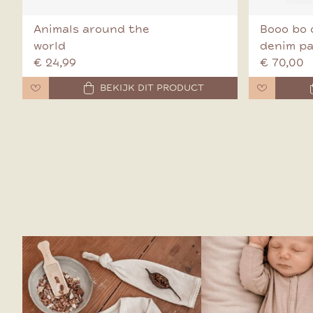
Animals around the
Booo bo 
world
denim p
€ 24,99
€ 70,00
BEKIJK DIT PRODUCT