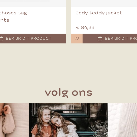
choses tag
Jody teddy jacket
ants
€ 84,99
BEKIJK DIT PRODUCT
BEKIJK DIT P
volg ons