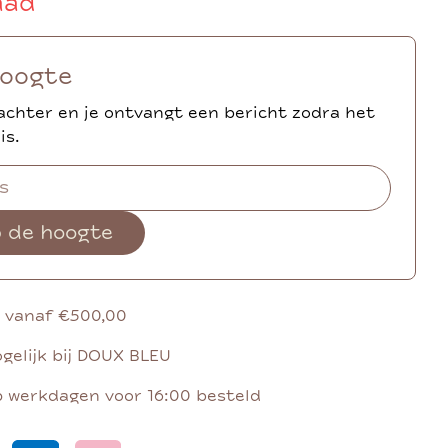
aad
hoogte
achter en je ontvangt een bericht zodra het
is.
p de hoogte
g vanaf €500,00
gelijk bij DOUX BLEU
p werkdagen voor 16:00 besteld