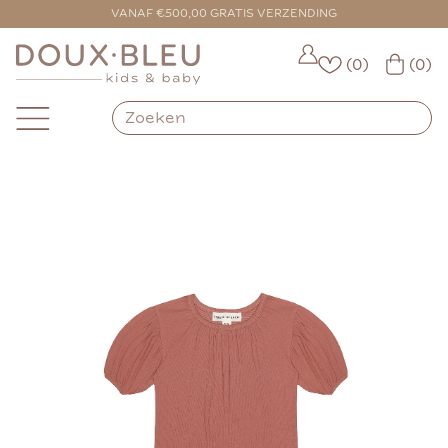
VOOR 16:00 BESTELD = VANDAAG VERZONDEN
VANAF €500,00 GRATIS VERZENDING
(0)
(0)