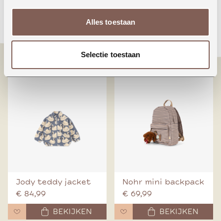
Animals around the
Booo bo choses tag
Alles toestaan
world
denim pants
€ 24,99
€ 70,00
Selectie toestaan
BEKIJKEN
BEKIJKEN
Jody teddy jacket
Nohr mini backpack
€ 84,99
€ 69,99
BEKIJKEN
BEKIJKEN