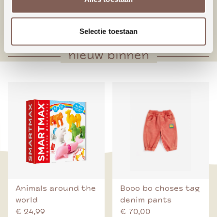
* Zakje voorop
* Taps toelopende pijpen
Selectie toestaan
nieuw binnen
Animals around the
Booo bo choses tag
world
denim pants
€ 24,99
€ 70,00