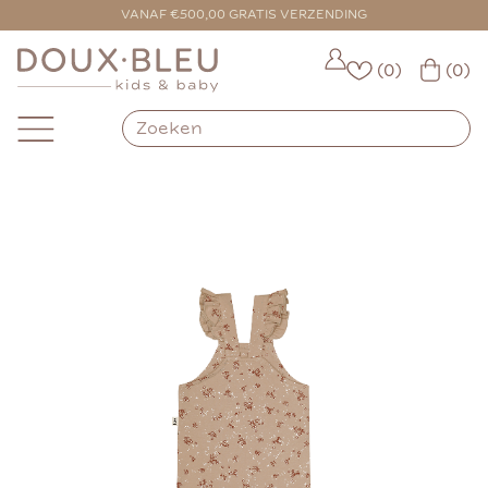
VOOR 16:00 BESTELD = VANDAAG VERZONDEN
VANAF €500,00 GRATIS VERZENDING
(0)
(0)