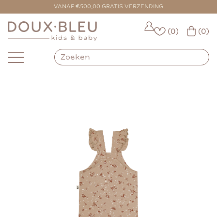
VOOR 16:00 BESTELD = VANDAAG VERZONDEN
VANAF €500,00 GRATIS VERZENDING
(0)
(0)