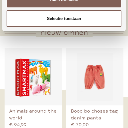
* Zakje voorop
* Taps toelopende pijpen
Selectie toestaan
nieuw binnen
Animals around the
Booo bo choses tag
world
denim pants
€ 24,99
€ 70,00