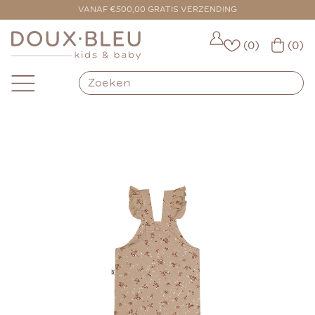
VOOR 16:00 BESTELD = VANDAAG VERZONDEN
VANAF €500,00 GRATIS VERZENDING
(0)
(0)