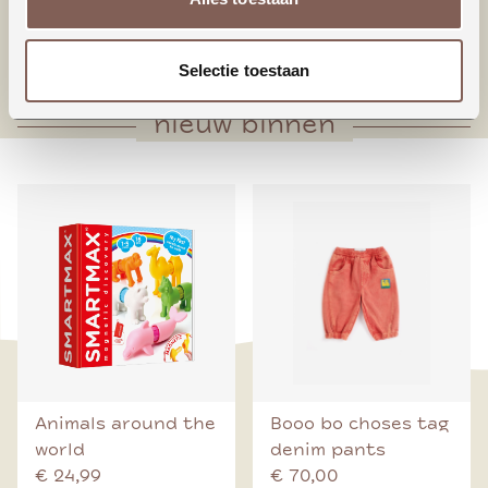
* Zakje voorop
* Taps toelopende pijpen
Selectie toestaan
nieuw binnen
Animals around the
Booo bo choses tag
world
denim pants
€ 24,99
€ 70,00