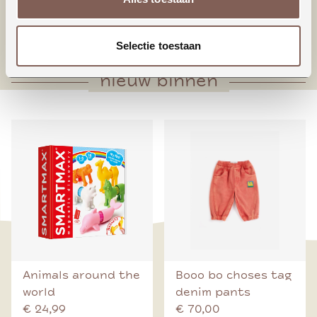
* Zakje voorop
* Taps toelopende pijpen
Selectie toestaan
nieuw binnen
Animals around the
Booo bo choses tag
world
denim pants
€ 24,99
€ 70,00