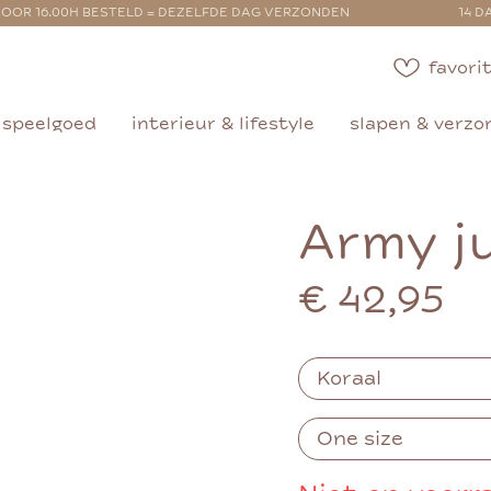
OOR 16.00H BESTELD = DEZELFDE DAG VERZONDEN
14 D
favorit
speelgoed
interieur & lifestyle
slapen & verzo
Army j
€ 42,95