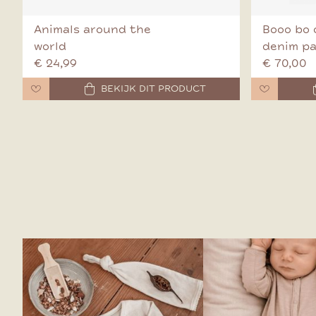
Animals around the
Booo bo 
world
denim p
€ 24,99
€ 70,00
BEKIJK DIT PRODUCT