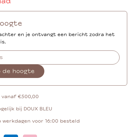
aad
hoogte
achter en je ontvangt een bericht zodra het
is.
p de hoogte
g vanaf €500,00
gelijk bij DOUX BLEU
p werkdagen voor 16:00 besteld