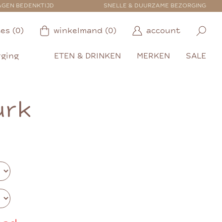
AGEN BEDENKTIJD
SNELLE & DUURZAME BEZORGING
es (0)
winkelmand (0)
account
rging
ETEN & DRINKEN
MERKEN
SALE
urk