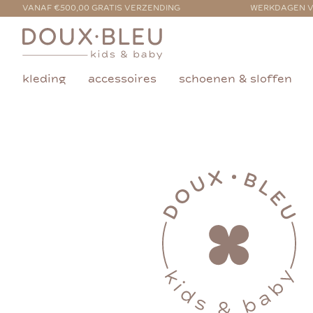
VANAF €500,00 GRATIS VERZENDING
WERKDAGEN V
kleding
accessoires
schoenen & sloffen