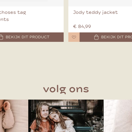
choses tag
Jody teddy jacket
ants
€ 84,99
BEKIJK DIT PRODUCT
BEKIJK DIT P
volg ons