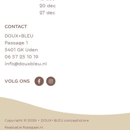
20 dec
27 dec
CONTACT
•
DOUX
BLEU
Passage 1
5401 GK Uden
06 57 25 10 19
info@douxbleu.nl
VOLG ONS
•
•
Copyright ©
2026
DOUX
BLEU conceptstore
Realisatie Rosegaar.nl