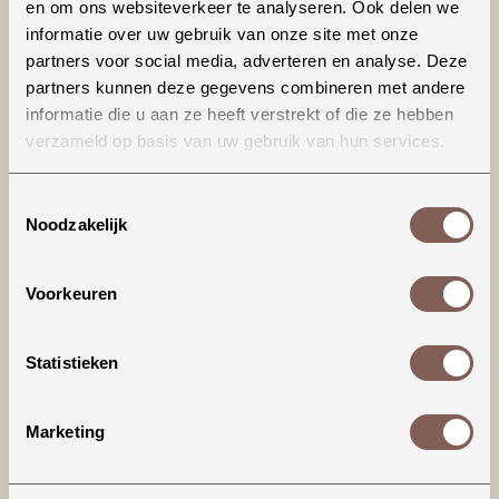
en om ons websiteverkeer te analyseren. Ook delen we
informatie over uw gebruik van onze site met onze
partners voor social media, adverteren en analyse. Deze
partners kunnen deze gegevens combineren met andere
informatie die u aan ze heeft verstrekt of die ze hebben
verzameld op basis van uw gebruik van hun services.
Toestemmingsselectie
Noodzakelijk
Beanie fonzie
Beanie fonzie
€ 35,99
€ 35,99
BEKIJKEN
BEKIJKEN
Voorkeuren
Statistieken
Marketing