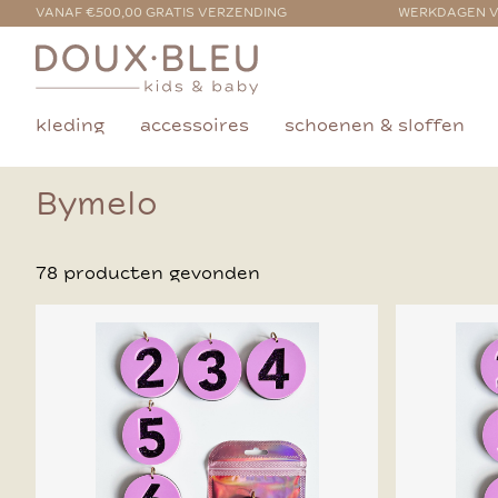
VANAF €500,00 GRATIS VERZENDING
WERKDAGEN V
kleding
accessoires
schoenen & sloffen
Bymelo
78 producten gevonden