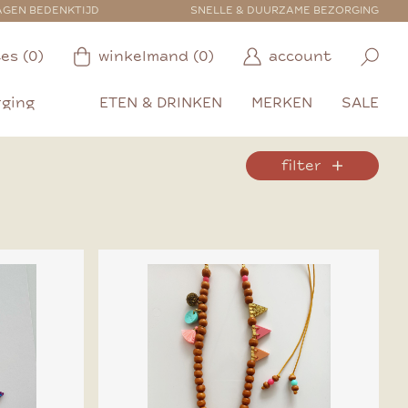
AGEN BEDENKTIJD
SNELLE & DUURZAME BEZORGING
es (0)
winkelmand (0)
account
rging
ETEN & DRINKEN
MERKEN
SALE
filter