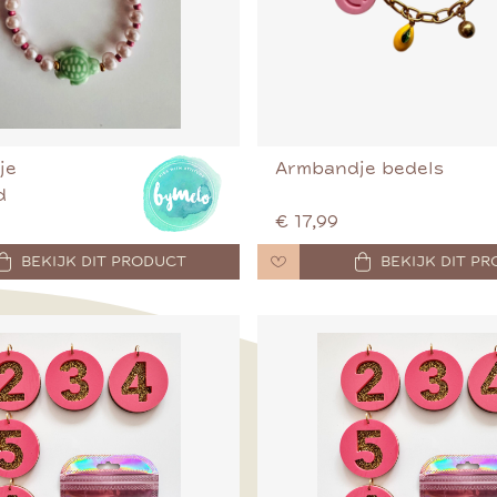
je
Armbandje bedels
d
€ 17,99
BEKIJK DIT PRODUCT
BEKIJK DIT P