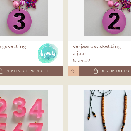
agsketting
Verjaardagsketting
2 jaar
€ 24,99
BEKIJK DIT PRODUCT
BEKIJK DIT P