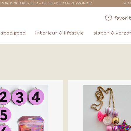
OOR 16.00H BESTELD = DEZELFDE DAG VERZONDEN
14 D
favorit
speelgoed
interieur & lifestyle
slapen & verzo