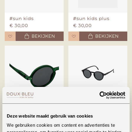
#sun kids
#sun kids plus
€ 30,00
€ 30,00
BEKIJKEN
BEKIJKEN
#g sun junior
#d sun junior
Deze website maakt gebruik van cookies
€ 30,00
€ 30,00
We gebruiken cookies om content en advertenties te
BEKIJKEN
BEKIJKEN